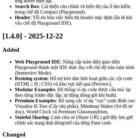
ứng hover hiện đại.
Search Box
: Cải thiện căn chỉnh và hiển thị của ô tìm kiếm
trong chế độ Compact (Playground).
Header
: Tối ưu hóa việc hiển thị header mặc định (ẩn đi khi
vào chế độ Playground IDE).
[1.4.0] - 2025-12-22
Added
Web Playground IDE
: Nâng cấp toàn diện giao diện
Playground thành một IDE thực thụ với chế độ tràn màn hình
(Immersive Mode).
Resizing system
: Hỗ trợ kéo dãn linh hoạt giữa các cột code
(HTML | JS | CSS) và khu vực kết quả (Preview).
Modular Examples
: Hệ thống ví dụ code được cấu trúc lại
theo từng folder độc lập, tự động đóng gói khi build.
Premium Examples
: Bổ sung các ví dụ "vọc" code đỉnh cao:
Visualize B-Tree (Cây nhị phân), Mindmap Maker (Sơ đồ tư
duy), World Clock và Premium Glassmorphism.
Stateful Sharing
: Link chia sẻ (Share URL) giờ đây lưu giữ
chính xác trạng thái đóng/mở của từng Pane code.
Changed