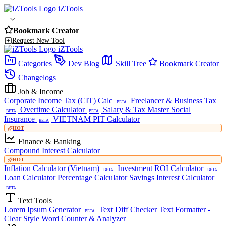
iZTools
Bookmark Creator
Request New Tool
iZTools
Categories
Dev Blog
Skill Tree
Bookmark Creator
Changelogs
Job & Income
Corporate Income Tax (CIT) Calc
Freelancer & Business Tax
BETA
Overtime Calculator
Salary & Tax Master
Social
BETA
BETA
Insurance
VIETNAM PIT Calculator
BETA
HOT
Finance & Banking
Compound Interest Calculator
HOT
Inflation Calculator (Vietnam)
Investment ROI Calculator
BETA
BETA
Loan Calculator
Percentage Calculator
Savings Interest Calculator
BETA
Text Tools
Lorem Ipsum Generator
Text Diff Checker
Text Formatter -
BETA
Clear Style
Word Counter & Analyzer