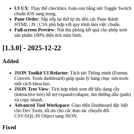
UI UX
: Thay thế checkbox Auto-run bằng nút Toggle Switch
chuẩn iOS sang trọng.
Pane Order
: Sắp xếp lại thứ tự ưu tiên các Pane thành
HTML | JS | CSS phù hợp với quy trình làm việc chuẩn.
Full-screen Preview
: Nút thu phóng kết quả cho phép xem
sản phẩm 100% diện tích màn hình.
[1.3.0] - 2025-12-22
Added
JSON Toolkit UI Refactor
: Tách tab Thông minh (Format,
Convert, Tools dashboard) giúp quản lý hàng chục sub-tools
một cách khoa học.
JSON Tree View
: Tích hợp trình xem dữ liệu dạng cây
(interactive tree) hỗ trợ expand/collapse, tìm đường dẫn (path)
và copy nhanh.
Advanced Tool Workspace
: Giao diện Dashboard đặc biệt
cho Dev Tools, tối ưu cho các thao tác chuyển đổi
CSV/SQL/JS Object sang JSON.
Fixed