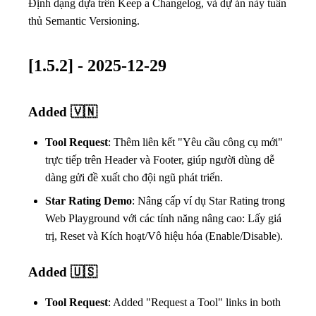
Định dạng dựa trên
Keep a Changelog
, và dự án này tuân
thủ
Semantic Versioning
.
[1.5.2] - 2025-12-29
Added 🇻🇳
Tool Request
: Thêm liên kết "Yêu cầu công cụ mới"
trực tiếp trên Header và Footer, giúp người dùng dễ
dàng gửi đề xuất cho đội ngũ phát triển.
Star Rating Demo
: Nâng cấp ví dụ Star Rating trong
Web Playground với các tính năng nâng cao: Lấy giá
trị, Reset và Kích hoạt/Vô hiệu hóa (Enable/Disable).
Added 🇺🇸
Tool Request
: Added "Request a Tool" links in both