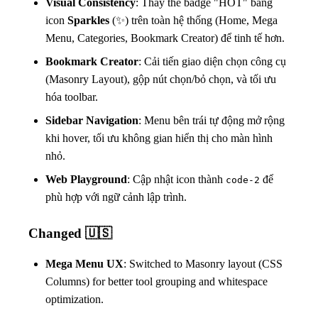
Visual Consistency
: Thay thế badge "HOT" bằng
icon
Sparkles
(✨) trên toàn hệ thống (Home, Mega
Menu, Categories, Bookmark Creator) để tinh tế hơn.
Bookmark Creator
: Cải tiến giao diện chọn công cụ
(Masonry Layout), gộp nút chọn/bỏ chọn, và tối ưu
hóa toolbar.
Sidebar Navigation
: Menu bên trái tự động mở rộng
khi hover, tối ưu không gian hiển thị cho màn hình
nhỏ.
Web Playground
: Cập nhật icon thành
để
code-2
phù hợp với ngữ cảnh lập trình.
Changed 🇺🇸
Mega Menu UX
: Switched to Masonry layout (CSS
Columns) for better tool grouping and whitespace
optimization.