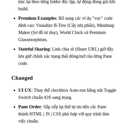
trúc lại theo từng folder độc lập, tự động đóng gói khi
build.
Premium Examples
: Bổ sung các ví dụ "vọc" code
đỉnh cao: Visualize B-Tree (Cây nhị phân), Mindmap
Maker (Sơ đồ tư duy), World Clock và Premium
Glassmorphism.
Stateful Sharing
: Link chia sẻ (Share URL) giờ đây
lưu giữ chính xác trạng thái đóng/mở của từng Pane
code.
Changed
UI UX
: Thay thế checkbox Auto-run bằng nút Toggle
Switch chuẩn iOS sang trọng.
Pane Order
: Sắp xếp lại thứ tự ưu tiên các Pane
thành HTML | JS | CSS phù hợp với quy trình làm
việc chuẩn.