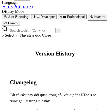
Language
🇻🇳
Việt
🇺🇸
Eng
Display Mode
🎯
Just Browsing
👨‍💻
Developer
👩‍💼
Professional
💰
Investor
🎨
Creator
×
Select
Navigate
Close
↵
↑↓
esc
Version History
Changelog
Tất cả các thay đổi quan trọng đối với dự án
iZTools
sẽ
được ghi lại trong file này.