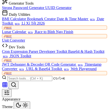
Generator Tools
Strong Password Generator
UUID Generator
Daily Utilities
BMI Calculator
Bookmark Creator
Date & Time Master
Date
BETA
Toolkit
Lì Xì Tết 2026
BETA
HOT
Lunar Calendar
Race to Bính Ngọ Finish
BETA
HOT
Unit Converter
Dev Tools
Cron Expression Parser
Developer Toolkit
Base64 & Hash Toolkit
JSON Toolkit
BETA
HOT
JWT Debugger & Decoder
QR Code Generator
Timestamp
BETA
Converter
URL & Base64 Toolkit
Web Playground
BETA
BETA
HOT
Ctrl+K
Appearance
Theme