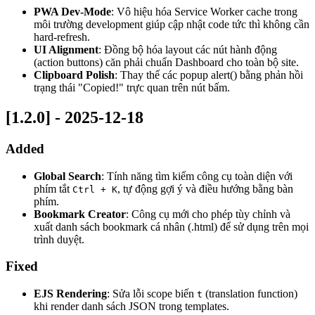
PWA Dev-Mode
: Vô hiệu hóa Service Worker cache trong
môi trường development giúp cập nhật code tức thì không cần
hard-refresh.
UI Alignment
: Đồng bộ hóa layout các nút hành động
(action buttons) căn phải chuẩn Dashboard cho toàn bộ site.
Clipboard Polish
: Thay thế các popup alert() bằng phản hồi
trạng thái "Copied!" trực quan trên nút bấm.
[1.2.0] - 2025-12-18
Added
Global Search
: Tính năng tìm kiếm công cụ toàn diện với
phím tắt
, tự động gợi ý và điều hướng bằng bàn
Ctrl + K
phím.
Bookmark Creator
: Công cụ mới cho phép tùy chỉnh và
xuất danh sách bookmark cá nhân (.html) để sử dụng trên mọi
trình duyệt.
Fixed
EJS Rendering
: Sửa lỗi scope biến
(translation function)
t
khi render danh sách JSON trong templates.