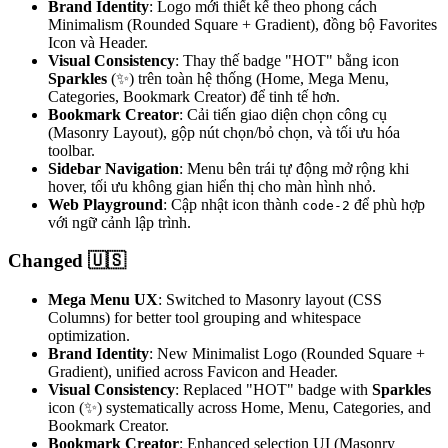
Brand Identity
: Logo mới thiết kế theo phong cách
Minimalism (Rounded Square + Gradient), đồng bộ Favorites
Icon và Header.
Visual Consistency
: Thay thế badge "HOT" bằng icon
Sparkles
(✨) trên toàn hệ thống (Home, Mega Menu,
Categories, Bookmark Creator) để tinh tế hơn.
Bookmark Creator
: Cải tiến giao diện chọn công cụ
(Masonry Layout), gộp nút chọn/bỏ chọn, và tối ưu hóa
toolbar.
Sidebar Navigation
: Menu bên trái tự động mở rộng khi
hover, tối ưu không gian hiển thị cho màn hình nhỏ.
Web Playground
: Cập nhật icon thành
để phù hợp
code-2
với ngữ cảnh lập trình.
Changed 🇺🇸
Mega Menu UX
: Switched to Masonry layout (CSS
Columns) for better tool grouping and whitespace
optimization.
Brand Identity
: New Minimalist Logo (Rounded Square +
Gradient), unified across Favicon and Header.
Visual Consistency
: Replaced "HOT" badge with
Sparkles
icon (✨) systematically across Home, Menu, Categories, and
Bookmark Creator.
Bookmark Creator
: Enhanced selection UI (Masonry