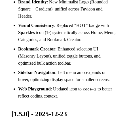
Brand Identity
: New Minimalist Logo (Rounded
Square + Gradient), unified across Favicon and
Header.
Visual Consistency
: Replaced "HOT" badge with
Sparkles
icon (✨) systematically across Home, Menu,
Categories, and Bookmark Creator.
Bookmark Creator
: Enhanced selection UI
(Masonry Layout), unified toggle buttons, and
optimized bulk action toolbar.
Sidebar Navigation
: Left menu auto-expands on
hover, optimizing display space for smaller screens.
Web Playground
: Updated icon to
to better
code-2
reflect coding context.
[1.5.0] - 2025-12-23