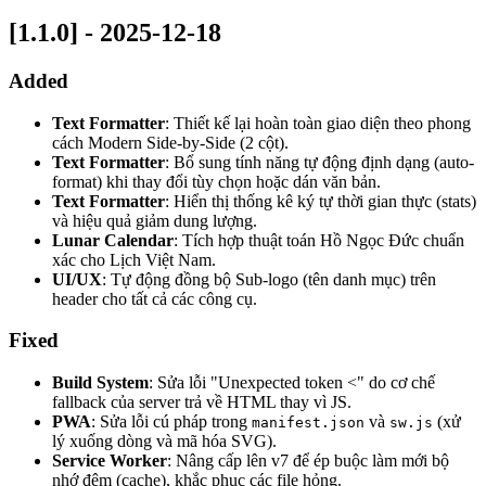
[1.1.0] - 2025-12-18
Added
Text Formatter
: Thiết kế lại hoàn toàn giao diện theo phong
cách Modern Side-by-Side (2 cột).
Text Formatter
: Bổ sung tính năng tự động định dạng (auto-
format) khi thay đổi tùy chọn hoặc dán văn bản.
Text Formatter
: Hiển thị thống kê ký tự thời gian thực (stats)
và hiệu quả giảm dung lượng.
Lunar Calendar
: Tích hợp thuật toán Hồ Ngọc Đức chuẩn
xác cho Lịch Việt Nam.
UI/UX
: Tự động đồng bộ Sub-logo (tên danh mục) trên
header cho tất cả các công cụ.
Fixed
Build System
: Sửa lỗi "Unexpected token <" do cơ chế
fallback của server trả về HTML thay vì JS.
PWA
: Sửa lỗi cú pháp trong
và
(xử
manifest.json
sw.js
lý xuống dòng và mã hóa SVG).
Service Worker
: Nâng cấp lên v7 để ép buộc làm mới bộ
nhớ đệm (cache), khắc phục các file hỏng.