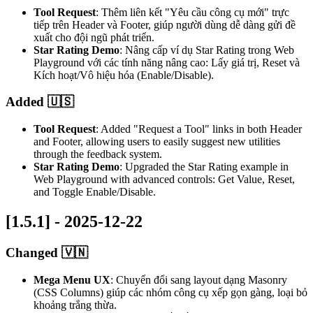
Tool Request
: Thêm liên kết "Yêu cầu công cụ mới" trực
tiếp trên Header và Footer, giúp người dùng dễ dàng gửi đề
xuất cho đội ngũ phát triển.
Star Rating Demo
: Nâng cấp ví dụ Star Rating trong Web
Playground với các tính năng nâng cao: Lấy giá trị, Reset và
Kích hoạt/Vô hiệu hóa (Enable/Disable).
Added 🇺🇸
Tool Request
: Added "Request a Tool" links in both Header
and Footer, allowing users to easily suggest new utilities
through the feedback system.
Star Rating Demo
: Upgraded the Star Rating example in
Web Playground with advanced controls: Get Value, Reset,
and Toggle Enable/Disable.
[1.5.1] - 2025-12-22
Changed 🇻🇳
Mega Menu UX
: Chuyển đổi sang layout dạng Masonry
(CSS Columns) giúp các nhóm công cụ xếp gọn gàng, loại bỏ
khoảng trắng thừa.