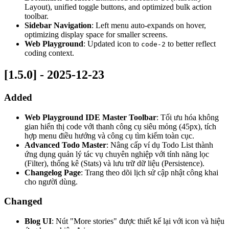
Layout), unified toggle buttons, and optimized bulk action
toolbar.
Sidebar Navigation
: Left menu auto-expands on hover,
optimizing display space for smaller screens.
Web Playground
: Updated icon to
to better reflect
code-2
coding context.
[1.5.0] - 2025-12-23
Added
Web Playground IDE Master Toolbar
: Tối ưu hóa không
gian hiển thị code với thanh công cụ siêu mỏng (45px), tích
hợp menu điều hướng và công cụ tìm kiếm toàn cục.
Advanced Todo Master
: Nâng cấp ví dụ Todo List thành
ứng dụng quản lý tác vụ chuyên nghiệp với tính năng lọc
(Filter), thống kê (Stats) và lưu trữ dữ liệu (Persistence).
Changelog Page
: Trang theo dõi lịch sử cập nhật công khai
cho người dùng.
Changed
Blog UI
: Nút "More stories" được thiết kế lại với icon và hiệu