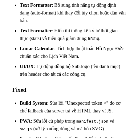
Text Formatter
: Bổ sung tính năng tự động định
dạng (auto-format) khi thay đổi tùy chọn hoặc dán văn
bản.
Text Formatter
: Hiển thị thống kê ký tự thời gian
thực (stats) và hiệu quả giảm dung lượng.
Lunar Calendar
: Tích hợp thuật toán Hồ Ngọc Đức
chuẩn xác cho Lịch Việt Nam.
UI/UX
: Tự động đồng bộ Sub-logo (tên danh mục)
trên header cho tất cả các công cụ.
Fixed
Build System
: Sửa lỗi "Unexpected token <" do cơ
chế fallback của server trả về HTML thay vì JS.
PWA
: Sửa lỗi cú pháp trong
và
manifest.json
(xử lý xuống dòng và mã hóa SVG).
sw.js